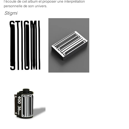
l’écoute de cet album et proposer une interprétation
personnelle de son univers.
Stigmi