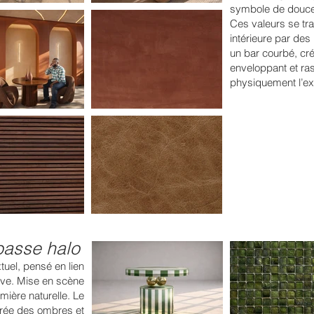
symbole de douceur
Ces valeurs se tra
intérieure par des
un bar courbé, cr
enveloppant et ra
physiquement l’e
basse halo
tuel, pensé en lien
ouve. Mise en scène
mière naturelle. Le
 crée des ombres et