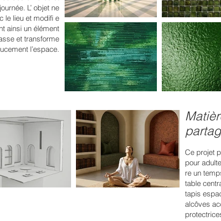
journée. L’ objet ne
c le lieu et modifi e
nt ainsi un élément
asse et transforme
ucement l’espace.
Matièr
parta
Ce projet 
pour adulte
re un temp
table cent
tapis espac
alcôves ac
protectrice