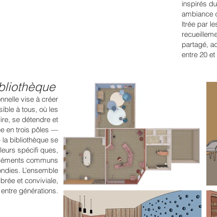
inspirés d
ambiance ch
ltrée par 
recueilleme
partagé, a
entre 20 et
bliothèque
nnelle vise à créer
ible à tous, où les
lire, se détendre et
 en trois pôles —
— la bibliothèque se
eurs spécifi ques,
s éléments communs
rondies. L’ensemble
ibrée et conviviale,
 entre générations.