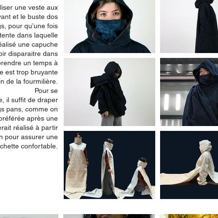
éaliser une veste aux
ant et le buste dos
s, pour qu’une fois
tente dans laquelle
réalisé une capuche
ir disparaitre dans
 prendre un temps à
le est trop bruyante
n de la fourmilière.
 se
 il suffit de draper
ngs pans, comme on
 préférée après une
ait réalisé à partir
n pour assurer une
achette confortable.