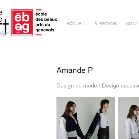
ACCUEIL
À PROPOS
CONT
Amande P
Design de mode / Design access