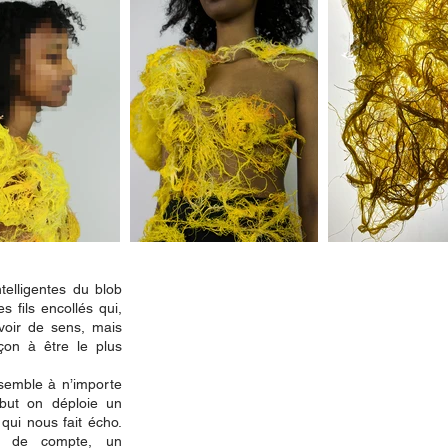
ntelligentes du blob
s fils encollés qui,
voir de sens, mais
çon à être le plus
sible.
ssemble à n’importe
but on déploie un
qui nous fait écho.
n de compte, un