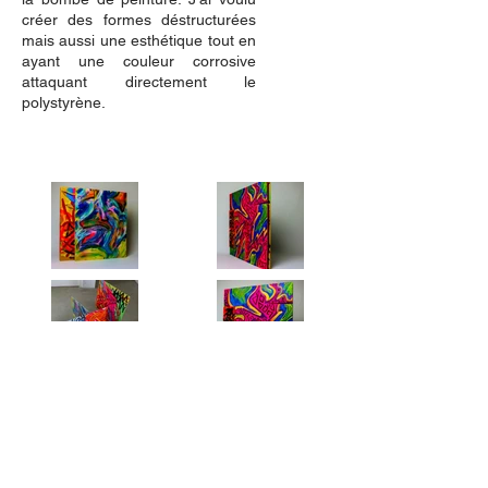
créer des formes déstructurées
mais aussi une esthétique tout en
ayant une couleur corrosive
attaquant directement le
polystyrène.
Fragmented parts
Un livre objet composé de
plusieurs planches de bois
reliées par des boulons. Chaque
page est une peinture différente