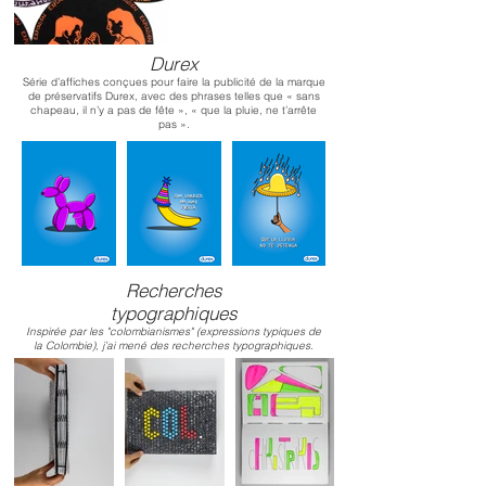
Durex
Série d’affiches conçues pour faire la publicité de la marque
de préservatifs Durex, avec des phrases telles que « sans
chapeau, il n’y a pas de fête », « que la pluie, ne t’arrête
pas ».
Recherches
typographiques
Inspirée par les "colombianismes" (expressions typiques de
la Colombie), j’ai mené des recherches typographiques.