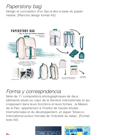
Paperstony bag
Design et conception d’un Sac-à-dos à base du papier
marbre. (Planche design format A3)
Forma y correspndencia
Série de 11 compositions photographiques de deux
bâtiments situés au cœur de la Genève internationale et qui
s’opposent dans leurs fonctions et leurs formes : la Maison
de la Paix appartenant à l’Institut de hautes études
internationales et du développement, et Japan Tobacco
International acteur mondial de l’industrie du tabac. (Format
livret A5)